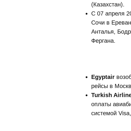
(Казахстан).
С 07 апреля 
Сочи в Ереван
Анталья, Бодр
Фергана.
Egyptair
возоб
рейсы в Москв
Turkish Airlin
оплаты авиаби
системой Visa