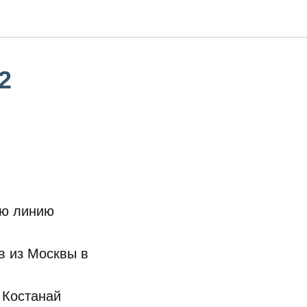
2
ую линию
в из Москвы в
 Костанай