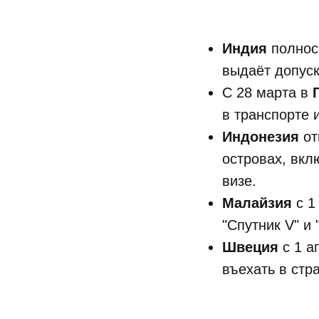
Индия
полнос
выдаёт допуск
С 28 марта в
в транспорте 
Индонезия
от
островах, вкл
визе.
Малайзия
с 1
"Спутник V" и 
Швеция
с 1 а
въехать в стр