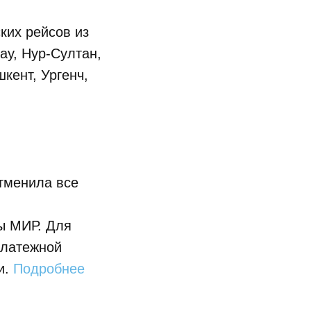
ких рейсов из
ау, Нур-Султан,
кент, Ургенч,
тменила все
ы МИР. Для
платежной
и.
Подробнее