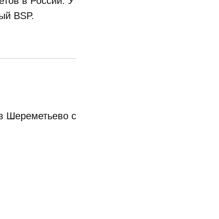
етов в России. У
ый BSP.
 в Шереметьево с