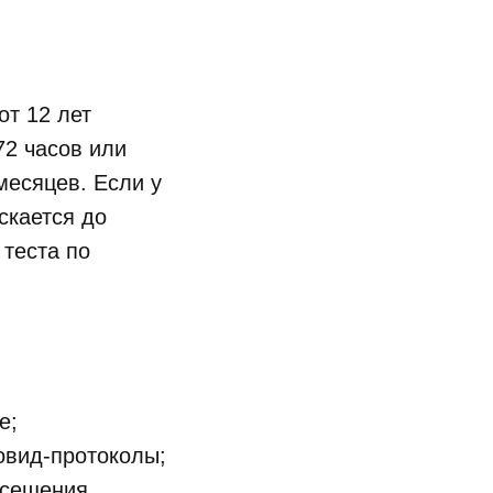
от 12 лет
72 часов или
месяцев. Если у
скается до
 теста по
е;
овид-протоколы;
осещения