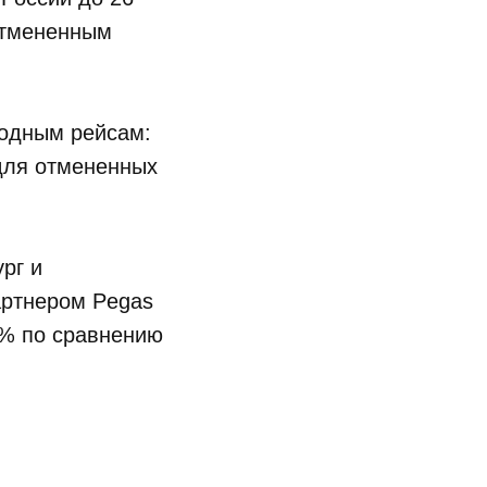
отмененным
одным рейсам:
для отмененных
рг и
артнером Pegas
9% по сравнению