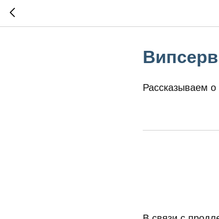
Випсерви
Рассказываем о 
В связи с продл